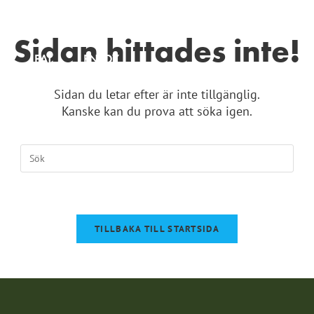
Sidan hittades inte!
Y
EAT
ENJOY
BL
Sidan du letar efter är inte tillgänglig.
Kanske kan du prova att söka igen.
TILLBAKA TILL STARTSIDA