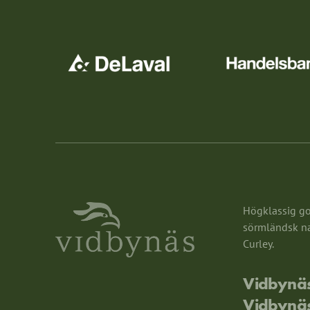
Högklassig gol
sörmländsk nat
Curley.
Vidbynäs
Vidbynä