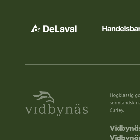
Högklassig gol
sörmländsk nat
Curley.
Vidbynäs
Vidbynä