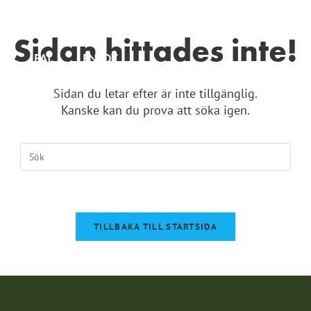
Sidan hittades inte!
Y
EAT
ENJOY
BL
Sidan du letar efter är inte tillgänglig.
Kanske kan du prova att söka igen.
TILLBAKA TILL STARTSIDA