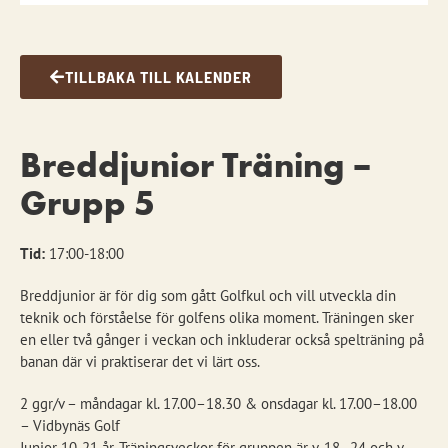
TILLBAKA TILL KALENDER
Breddjunior Träning –
Grupp 5
Tid:
17:00-18:00
Breddjunior är för dig som gått Golfkul och vill utveckla din
teknik och förståelse för golfens olika moment. Träningen sker
en eller två gånger i veckan och inkluderar också spelträning på
banan där vi praktiserar det vi lärt oss.
2 ggr/v – måndagar kl. 17.00–18.30 & onsdagar kl. 17.00–18.00
– Vidbynäs Golf
Junior 10-21 år. Träningsveckor för gruppen är v. 18–24 och v.