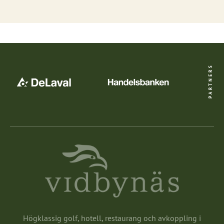
PARTNERS
Högklassig golf, hotell, restaurang och avkoppling i