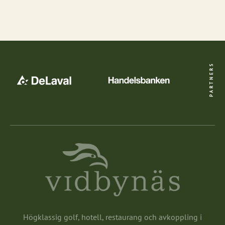
PARTNERS
Högklassig golf, hotell, restaurang och avkoppling i